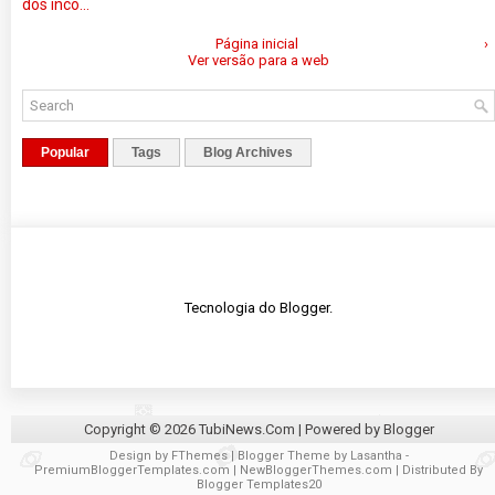
dos inco...
Página inicial
›
Ver versão para a web
Popular
Tags
Blog Archives
Tecnologia do
Blogger
.
Copyright ©
2026
TubiNews.Com
| Powered by
Blogger
Design by
FThemes
| Blogger Theme by
Lasantha
-
PremiumBloggerTemplates.com
|
NewBloggerThemes.com
| Distributed By
Blogger Templates20