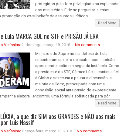
protegidos pelo foro privilegiado na esplanada
dos ministérios. É de se perguntar, a estas
 a promoção do ex-subchefe de assuntos jurídicos...
Read More
de Lula MARCA GOL no STF e PRISÃO JÁ ERA
do Veríssimo
domingo, março 18, 2018
No comments
Ministros do Supremo e a defesa de Lula
encontraram um jeito de acabar com a prisão
após condenação em segunda instância. Como
a presidente do STF, Cármen Lúcia, continua fiel
à Globo e se recusa a pautar a discussão, a
maioria da Corte, preocupada com uma
convulsão social ante prisão do ex-presidente
ampanha eleitoral, encontrou uma fórmula sofisticada para pôr...
Read More
LÚCIA, a que diz SIM aos GRANDES e NÃO aos mais
por Luis Nassif
do Veríssimo
terça-feira, março 13, 2018
No comments