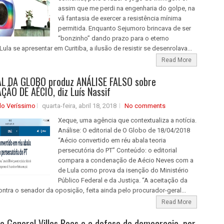
assim que me perdi na engenharia do golpe, na
vã fantasia de exercer a resistência mínima
permitida. Enquanto Sejumoro brincava de ser
“bonzinho” dando prazo para o eterno
Lula se apresentar em Curitiba, a ilusão de resistir se desenrolava...
Read More
AL DA GLOBO produz ANÁLISE FALSO sobre
ÃO DE AÉCIO, diz Luís Nassif
do Veríssimo
quarta-feira, abril 18, 2018
No comments
Xeque, uma agência que contextualiza a notícia.
Análise: O editorial de O Globo de 18/04/2018
“Aécio convertido em réu abala teoria
persecutória do PT” Conteúdo: o editorial
compara a condenação de Aécio Neves com a
de Lula como prova da isenção do Ministério
Público Federal e da Justiça. “A aceitação da
ntra o senador da oposição, feita ainda pelo procurador-geral...
Read More
do General Villas Boas e a defesa da democracia, por