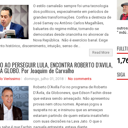
O estilo camaleão sempre foi uma tecnologia
dos políticos, especialmente em períodos de
grandes transformações. Confira a destreza de
José Sarney ou Antônio Carlos Magalhães,
outros
baluartes do regime militar, tornando-se
“ indú..
democratas desde criancinha no alvorecer da
Nova República. Não é exercício banal. Exige
o histórico, discernimento, intuição, senso de...
FULLT
Read More
1,7
TO AO PERSEGUIR LULA, ENCONTRA ROBERTO D’AVILA,
A GLOBO. Por Joaquim de Carvalho
SIGA
do Veríssimo
domingo, julho 01, 2018
No comments
Roberto D’Avilla Foi no programa de Roberto
D’Ávila, da Globonews, que Edson Fachin disse
que estava sendo ameaçado. Não apresentou
provas nem citou nomes. Apenas jogou a
suspeita no ar, e insinuou que as ameaças
estariam partindo de quem estaria insatisfeito
com suas decisões na Lava Jato. O que o
 sabe é que Fachin, naquela entrevista, estava diante...