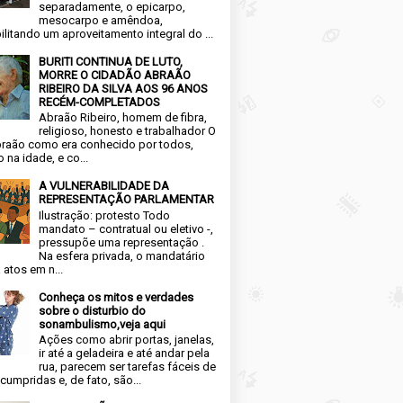
separadamente, o epicarpo,
mesocarpo e amêndoa,
ilitando um aproveitamento integral do ...
BURITI CONTINUA DE LUTO,
MORRE O CIDADÃO ABRAÃO
RIBEIRO DA SILVA AOS 96 ANOS
RECÉM-COMPLETADOS
Abraão Ribeiro, homem de fibra,
religioso, honesto e trabalhador O
raão como era conhecido por todos,
 na idade, e co...
A VULNERABILIDADE DA
REPRESENTAÇÃO PARLAMENTAR
Ilustração: protesto Todo
mandato – contratual ou eletivo -,
pressupõe uma representação .
Na esfera privada, o mandatário
 atos em n...
Conheça os mitos e verdades
sobre o disturbio do
sonambulismo,veja aqui
Ações como abrir portas, janelas,
ir até a geladeira e até andar pela
rua, parecem ser tarefas fáceis de
cumpridas e, de fato, são...