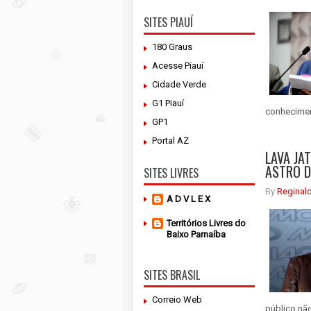
SITES PIAUÍ
180 Graus
Acesse Piauí
Cidade Verde
G1 Piauí
conheciment
GP1
Portal AZ
LAVA JA
ASTRO D
SITES LIVRES
By
Reginal
A D V L E X
Territórios Livres do
Baixo Parnaíba
SITES BRASIL
Correio Web
público não