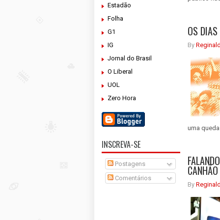
Estadão
Folha
OS DIAS 
G1
IG
By
Reginal
Jornal do Brasil
O Liberal
UOL
Zero Hora
uma queda i
INSCREVA-SE
FALANDO
Postagens
CANHÃO 
Comentários
By
Reginal