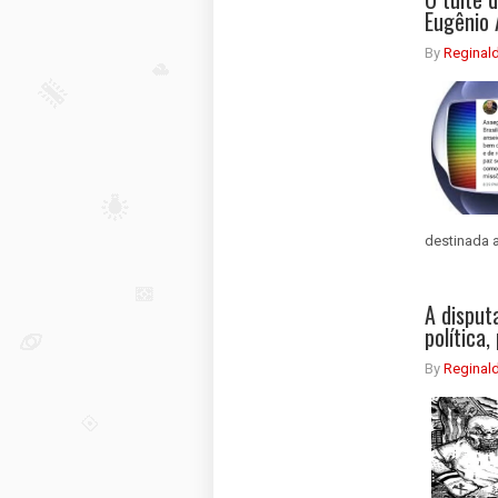
Eugênio
By
Reginal
destinada a
A disput
política,
By
Reginal