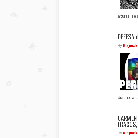
alturas, se
DEFESA 
By
Reginal
durante a c
CARMEN 
FRACOS, 
By
Reginal