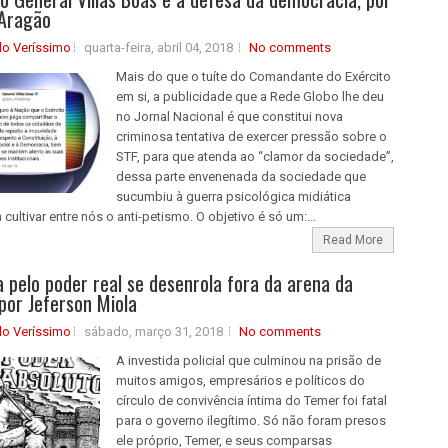
 Aragão
do Veríssimo
quarta-feira, abril 04, 2018
No comments
Mais do que o tuíte do Comandante do Exército
em si, a publicidade que a Rede Globo lhe deu
no Jornal Nacional é que constitui nova
criminosa tentativa de exercer pressão sobre o
STF, para que atenda ao “clamor da sociedade”,
dessa parte envenenada da sociedade que
sucumbiu à guerra psicológica midiática
 cultivar entre nós o anti-petismo. O objetivo é só um:...
Read More
a pelo poder real se desenrola fora da arena da
 por Jeferson Miola
do Veríssimo
sábado, março 31, 2018
No comments
A investida policial que culminou na prisão de
muitos amigos, empresários e políticos do
círculo de convivência íntima do Temer foi fatal
para o governo ilegítimo. Só não foram presos
ele próprio, Temer, e seus comparsas