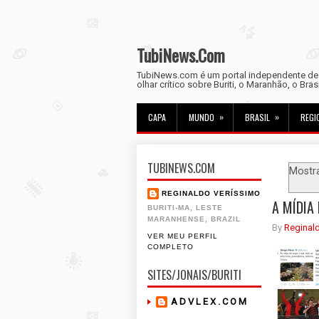
TubiNews.Com
TubiNews.com é um portal independente de n
olhar crítico sobre Buriti, o Maranhão, o Bra
»
»
CAPA
MUNDO
BRASIL
REGI
TUBINEWS.COM
Mostr
REGINALDO VERÍSSIMO
A MÍDIA
BURITI-MA, LESTE
MARANHENSE, BRAZIL
By
Reginal
VER MEU PERFIL
COMPLETO
SITES/JONAIS/BURITI
A D V L E X . C O M