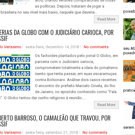
atos, criando versões conspiratórias de todas
as políticas. Depois, trataram de jogar a
possib
brasileira no seu nível mais baixo, naquele que deveria...
Read More
ERIAS DA GLOBO COM O JUDICIÁRIO CARIOCA, POR
SSIF
do Veríssimo
sexta-feira, dezembro 14, 2018
No comments
seu Ab
puxado
Os factoides plantados pelo jornal O Globo, em
parceria com o Judiciário carioca,
comprometem totalmente a ideia do jornalismo
isento que tenta passar, em suas escaramuças
contra Bolsonaro. Análise dois casos recentes:
O encontro do prefeito Marcelo Crivela, do Rio
pratica
de Janeiro, no episódio conhecido como “Fala
. O Globo tentou dar cunho religioso à reunião....
Read More
BERTO BARROSO, O CAMALEÃO QUE TRAVOU, POR
SSIF
serem 
do Veríssimo
sexta-feira, setembro 21, 2018
No comments