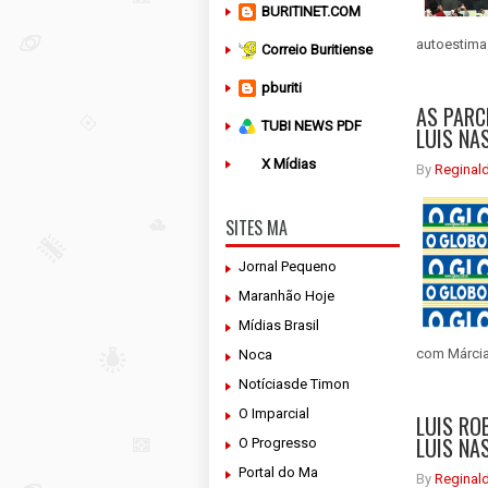
BURITINET.COM
autoestima 
Correio Buritiense
pburiti
AS PARC
TUBI NEWS PDF
LUIS NA
X Mídias
By
Reginal
SITES MA
Jornal Pequeno
Maranhão Hoje
Mídias Brasil
com Márcia”
Noca
Notíciasde Timon
O Imparcial
LUIS RO
LUIS NA
O Progresso
Portal do Ma
By
Reginal