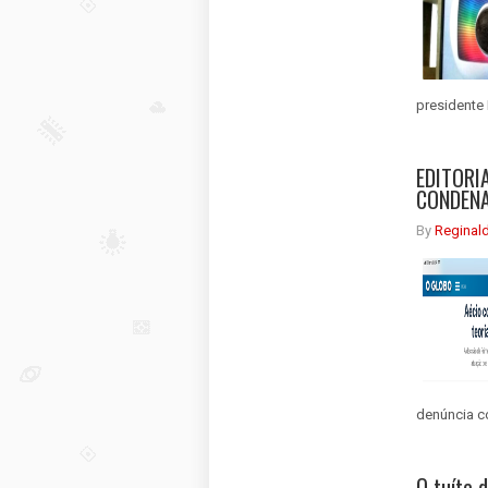
presidente 
EDITORI
CONDENAÇ
By
Reginal
denúncia co
O tuíte 