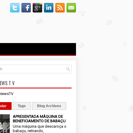
EWS T V
iNewsTV
ular
Tags
Blog Archives
APRESENTADA MÁQUINA DE
BENEFICIAMENTO DE BABAÇU
Uma máquina que descaroça o
babaçu, retirando,