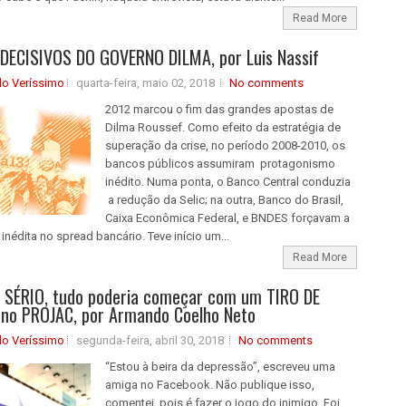
Read More
DECISIVOS DO GOVERNO DILMA, por Luis Nassif
do Veríssimo
quarta-feira, maio 02, 2018
No comments
2012 marcou o fim das grandes apostas de
Dilma Roussef. Como efeito da estratégia de
superação da crise, no período 2008-2010, os
bancos públicos assumiram protagonismo
inédito. Numa ponta, o Banco Central conduzia
a redução da Selic; na outra, Banco do Brasil,
Caixa Econômica Federal, e BNDES forçavam a
nédita no spread bancário. Teve início um...
Read More
 SÉRIO, tudo poderia começar com um TIRO DE
no PROJAC, por Armando Coelho Neto
do Veríssimo
segunda-feira, abril 30, 2018
No comments
“Estou à beira da depressão”, escreveu uma
amiga no Facebook. Não publique isso,
comentei, pois é fazer o jogo do inimigo. Foi