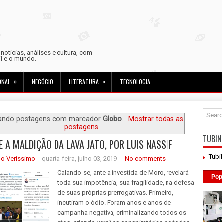
otícias, análises e cultura, com
sil e o mundo.
»
»
ONAL
NEGÓCIO
LITERATURA
TECNOLOGIA
ando postagens com marcador
Globo
.
Mostrar todas as
postagens
TUBIN
 E A MALDIÇÃO DA LAVA JATO, POR LUIS NASSIF
Tub
do Veríssimo
quarta-feira, julho 03, 2019
No comments
Calando-se, ante a investida de Moro, revelará
Pop
toda sua impotência, sua fragilidade, na defesa
de suas próprias prerrogativas. Primeiro,
incutiram o ódio. Foram anos e anos de
campanha negativa, criminalizando todos os