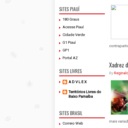
SITES PIAUÍ
180 Graus
Acesse Piauí
Cidade Verde
G1 Piauí
contrapart
GP1
Portal AZ
Xadrez d
SITES LIVRES
By
Reginal
A D V L E X
Territórios Livres do
Baixo Parnaíba
SITES BRASIL
mais variad
Correio Web