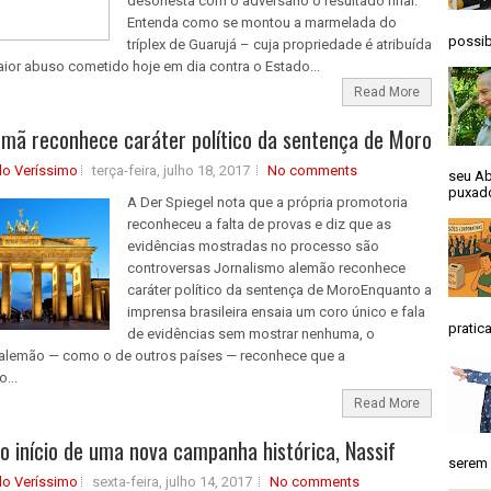
desonesta com o adversário o resultado final.
Entenda como se montou a marmelada do
possib
tríplex de Guarujá – cuja propriedade é atribuída
aior abuso cometido hoje em dia contra o Estado...
Read More
emã reconhece caráter político da sentença de Moro
do Veríssimo
terça-feira, julho 18, 2017
No comments
seu Ab
puxado
A Der Spiegel nota que a própria promotoria
reconheceu a falta de provas e diz que as
evidências mostradas no processo são
controversas Jornalismo alemão reconhece
caráter político da sentença de Moro ​ Enquanto a
imprensa brasileira ensaia um coro único e fala
pratica
de evidências sem mostrar nenhuma, o
 alemão — como o de outros países — reconhece que a
...
Read More
o início de uma nova campanha histórica, Nassif
serem 
do Veríssimo
sexta-feira, julho 14, 2017
No comments