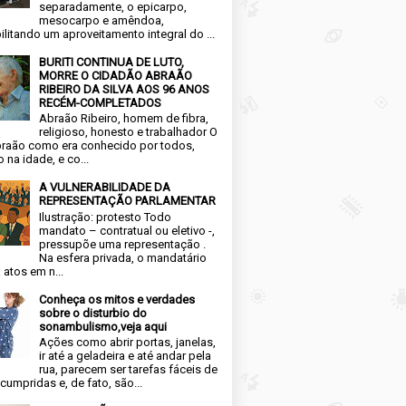
separadamente, o epicarpo,
mesocarpo e amêndoa,
ilitando um aproveitamento integral do ...
BURITI CONTINUA DE LUTO,
MORRE O CIDADÃO ABRAÃO
RIBEIRO DA SILVA AOS 96 ANOS
RECÉM-COMPLETADOS
Abraão Ribeiro, homem de fibra,
religioso, honesto e trabalhador O
raão como era conhecido por todos,
 na idade, e co...
A VULNERABILIDADE DA
REPRESENTAÇÃO PARLAMENTAR
Ilustração: protesto Todo
mandato – contratual ou eletivo -,
pressupõe uma representação .
Na esfera privada, o mandatário
 atos em n...
Conheça os mitos e verdades
sobre o disturbio do
sonambulismo,veja aqui
Ações como abrir portas, janelas,
ir até a geladeira e até andar pela
rua, parecem ser tarefas fáceis de
cumpridas e, de fato, são...