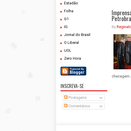
Estadão
Imprensa
Folha
Petrobra
G1
IG
By
Reginal
Jornal do Brasil
O Liberal
UOL
Zero Hora
checagem a
INSCREVA-SE
Postagens
Comentários