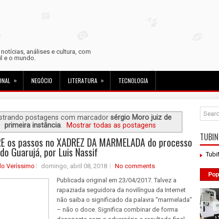
otícias, análises e cultura, com
sil e o mundo.
»
»
ONAL
NEGÓCIO
LITERATURA
TECNOLOGIA
strando postagens com marcador
sérgio Moro juiz de
primeira instância
.
Mostrar todas as postagens
TUBIN
E os passos no XADREZ DA MARMELADA do processo
do Guarujá, por Luis Nassif
Tub
do Veríssimo
domingo, abril 08, 2018
No comments
Pop
Publicada original em 23/04/2017. Talvez a
rapaziada seguidora da novilíngua da Internet
não saiba o significado da palavra “marmelada”
– não o doce. Significa combinar de forma