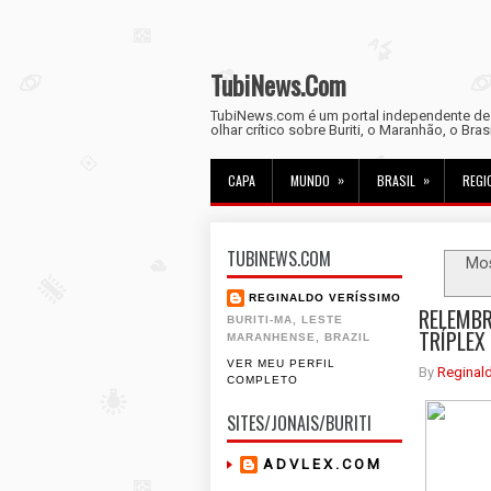
TubiNews.Com
TubiNews.com é um portal independente de n
olhar crítico sobre Buriti, o Maranhão, o Bra
»
»
CAPA
MUNDO
BRASIL
REGI
TUBINEWS.COM
Mo
REGINALDO VERÍSSIMO
RELEMBR
BURITI-MA, LESTE
TRÍPLEX 
MARANHENSE, BRAZIL
VER MEU PERFIL
By
Reginal
COMPLETO
SITES/JONAIS/BURITI
A D V L E X . C O M