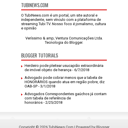
TUBINEWS.COM
O TubiNews.com é um portal, um site autoral e
independente, sem vínculo com a plataforma de
streaming Tubi TV. Nosso foco é jornalismo, cultura
e opinião
Veríssimo & amp; Ventura Comunicações Ltda.
Tecnologia do
Blogger
.
BLOGGER TUTORIALS
Herdeiro pode pleitear usucapião extraordinária
de imóvel objeto de herança
- 6/7/2018
Advogado pode cobrar menos que a tabela de
HONORÁRIOS quando atua em região pobre, diz
OAB-SP
- 3/1/2018
Advogados Correspondentes gaúchos já contam
com tabela de referência de
honorários
- 2/25/2018
Copyright ©
2026
TubiNews.Com
| Powered by
Blogger