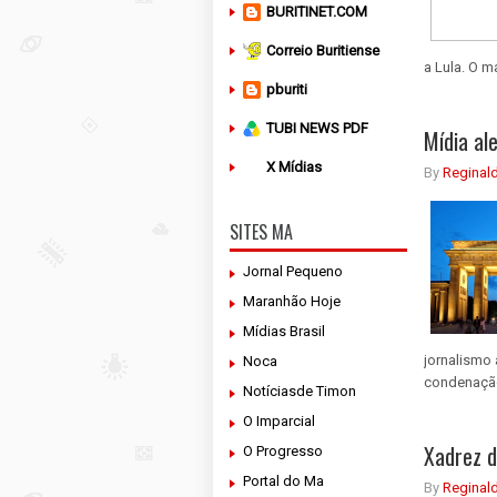
BURITINET.COM
Correio Buritiense
a Lula. O m
pburiti
TUBI NEWS PDF
Mídia al
X Mídias
By
Reginal
SITES MA
Jornal Pequeno
Maranhão Hoje
Mídias Brasil
jornalismo
Noca
condenação
Notíciasde Timon
O Imparcial
Xadrez d
O Progresso
Portal do Ma
By
Reginal