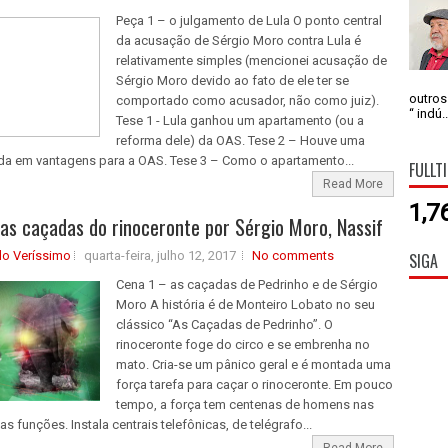
Peça 1 – o julgamento de Lula O ponto central
da acusação de Sérgio Moro contra Lula é
relativamente simples (mencionei acusação de
Sérgio Moro devido ao fato de ele ter se
outros
comportado como acusador, não como juiz).
“ indú..
Tese 1 - Lula ganhou um apartamento (ou a
reforma dele) da OAS. Tese 2 – Houve uma
ida em vantagens para a OAS. Tese 3 – Como o apartamento...
FULLT
Read More
1,7
as caçadas do rinoceronte por Sérgio Moro, Nassif
do Veríssimo
quarta-feira, julho 12, 2017
No comments
SIGA
Cena 1 – as caçadas de Pedrinho e de Sérgio
Moro A história é de Monteiro Lobato no seu
clássico “As Caçadas de Pedrinho”. O
rinoceronte foge do circo e se embrenha no
mato. Cria-se um pânico geral e é montada uma
força tarefa para caçar o rinoceronte. Em pouco
tempo, a força tem centenas de homens nas
as funções. Instala centrais telefônicas, de telégrafo...
Read More