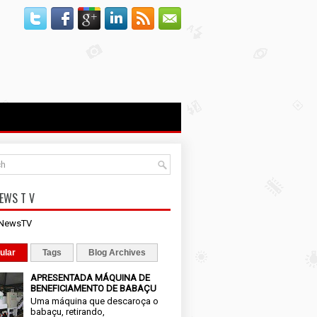
EWS T V
iNewsTV
ular
Tags
Blog Archives
APRESENTADA MÁQUINA DE
BENEFICIAMENTO DE BABAÇU
Uma máquina que descaroça o
babaçu, retirando,