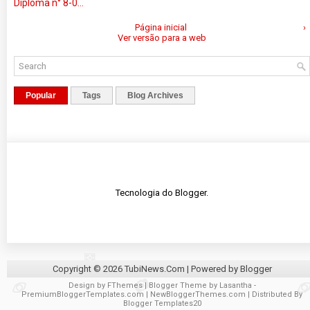
Diploma n° 8-0...
Página inicial
›
Ver versão para a web
Popular
Tags
Blog Archives
Tecnologia do
Blogger
.
Copyright ©
2026
TubiNews.Com
| Powered by
Blogger
Design by
FThemes
| Blogger Theme by
Lasantha
-
PremiumBloggerTemplates.com
|
NewBloggerThemes.com
| Distributed By
Blogger Templates20