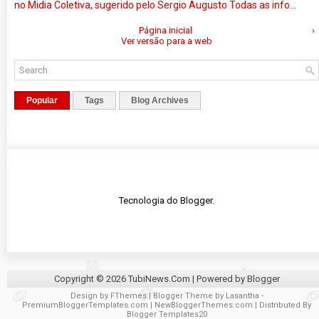
no Midia Coletiva, sugerido pelo Sergio Augusto Todas as info...
Página inicial
›
Ver versão para a web
Popular
Tags
Blog Archives
Tecnologia do
Blogger
.
Copyright ©
2026
TubiNews.Com
| Powered by
Blogger
Design by
FThemes
| Blogger Theme by
Lasantha
-
PremiumBloggerTemplates.com
|
NewBloggerThemes.com
| Distributed By
Blogger Templates20