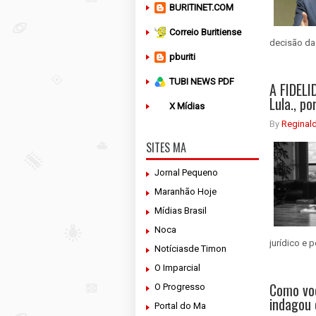
BURITINET.COM
Correio Buritiense
decisão da 
pburiti
TUBI NEWS PDF
A FIDELI
Lula., p
X Mídias
By
Reginal
SITES MA
Jornal Pequeno
Maranhão Hoje
Mídias Brasil
Noca
jurídico e 
Notíciasde Timon
O Imparcial
Como voc
O Progresso
indagou 
Portal do Ma