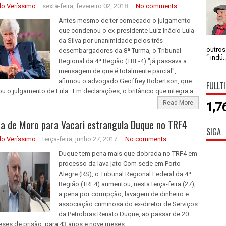
do Veríssimo
sexta-feira, fevereiro 02, 2018
No comments
Antes mesmo de ter começado o julgamento
que condenou o ex-presidente Luiz Inácio Lula
da Silva por unanimidade pelos três
outros
desembargadores da 8ª Turma, o Tribunal
“ indú..
Regional da 4ª Região (TRF-4) "já passava a
mensagem de que é totalmente parcial",
afirmou o advogado Geoffrey Robertson, que
FULLT
o julgamento de Lula. Em declarações, o britânico que integra a...
Read More
1,7
a de Moro para Vacari estrangula Duque no TRF4
SIGA
do Veríssimo
terça-feira, junho 27, 2017
No comments
Duque tem pena mais que dobrada no TRF4 em
processo da lava jato Com sede em Porto
Alegre (RS), o Tribunal Regional Federal da 4ª
Região (TRF4) aumentou, nesta terça-feira (27),
a pena por corrupção, lavagem de dinheiro e
associação criminosa do ex-diretor de Serviços
da Petrobras Renato Duque, ao passar de 20
ses de prisão, para 43 anos e nove meses....