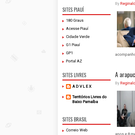
By
Reginal
SITES PIAUÍ
180 Graus
Acesse Piauí
Cidade Verde
G1 Piauí
GP1
acompanhou 
Portal AZ
A arapuc
SITES LIVRES
By
Reginal
A D V L E X
Territórios Livres do
Baixo Parnaíba
SITES BRASIL
Correio Web
anos e 8 me