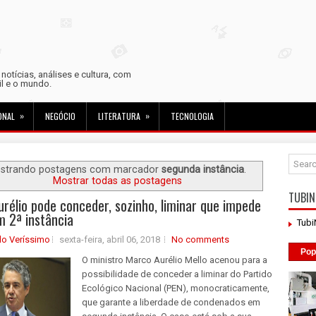
otícias, análises e cultura, com
sil e o mundo.
»
»
ONAL
NEGÓCIO
LITERATURA
TECNOLOGIA
strando postagens com marcador
segunda instância
.
Mostrar todas as postagens
TUBIN
rélio pode conceder, sozinho, liminar que impede
m 2ª instância
Tub
do Veríssimo
sexta-feira, abril 06, 2018
No comments
Pop
O ministro Marco Aurélio Mello acenou para a
possibilidade de conceder a liminar do Partido
Ecológico Nacional (PEN), monocraticamente,
que garante a liberdade de condenados em