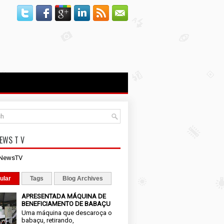
EWS T V
iNewsTV
ular
Tags
Blog Archives
APRESENTADA MÁQUINA DE
BENEFICIAMENTO DE BABAÇU
Uma máquina que descaroça o
babaçu, retirando,