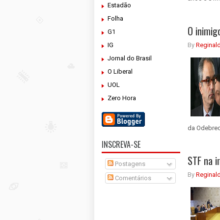
Estadão
Folha
O inimig
G1
IG
By
Reginal
Jornal do Brasil
O Liberal
UOL
Zero Hora
da Odebrech
INSCREVA-SE
STF na i
Postagens
By
Reginal
Comentários