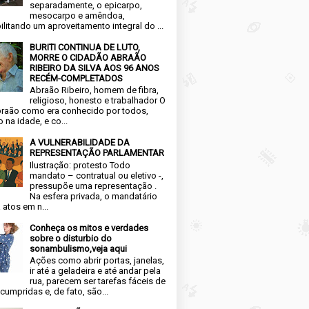
separadamente, o epicarpo,
mesocarpo e amêndoa,
ilitando um aproveitamento integral do ...
BURITI CONTINUA DE LUTO,
MORRE O CIDADÃO ABRAÃO
RIBEIRO DA SILVA AOS 96 ANOS
RECÉM-COMPLETADOS
Abraão Ribeiro, homem de fibra,
religioso, honesto e trabalhador O
raão como era conhecido por todos,
 na idade, e co...
A VULNERABILIDADE DA
REPRESENTAÇÃO PARLAMENTAR
Ilustração: protesto Todo
mandato – contratual ou eletivo -,
pressupõe uma representação .
Na esfera privada, o mandatário
 atos em n...
Conheça os mitos e verdades
sobre o disturbio do
sonambulismo,veja aqui
Ações como abrir portas, janelas,
ir até a geladeira e até andar pela
rua, parecem ser tarefas fáceis de
cumpridas e, de fato, são...