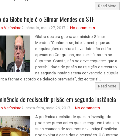
Read More
o da Globo hoje é o Gilmar Mendes do STF
do Veríssimo
sábado, maio 27, 2017
No comments
Globo declara guerra ao ministro Gilmar
Mendes "Confirma-se, infelizmente, que as
maquinações contra a Lava-Jato não estão
apenas no Congresso, mas se infiltraram no
Supremo. Consta, não se deve esquecer, que a
possibilidade de prisão na rejeição de recurso
na segunda instância teria convencido a cúpula
t a fechar o acordo de delação premiada", diz editorial...
Read More
minência de rediscutir prisão em segunda instância
do Veríssimo
sexta-feira, maio 26, 2017
No comments
A polêmica decisão de que um investigado
pode ser preso antes que se esgotem todas as
suas chances de recursos na Justiça Brasileira
pode voltar à cena das discussões. O Supremo