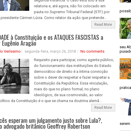
segunda instância. O caso está sob a sua
relatoria e, até agora, não foi colocado em
possib
pauta no Supremo Tribunal Federal (STF) por
presidente Cármen Lúcia. Como relator da ação que pretende...
Read More
DADE à Constituição e os ATAQUES FASCISTAS a
or Eugênio Aragão
seu Ab
do Veríssimo
segunda-feira, março 26, 2018
No comments
puxado
Requisito para participar, como agente público,
do funcionamento das instituições do Estado
democrático de direito é a íntima convicção
sobre o dever de respeitar e fazer respeitar a
Constituição da República. Essa vinculação,
pratica
mais do que no plano formal, no plano
ideológico, de sua cosmovisão, ao valor
político da Constituição é o que se chama na doutrina alemã...
Read More
ês esperam um julgamento justo sobre Lula?,
serem 
o advogado britânico Geoffrey Robertson