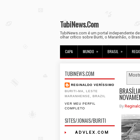
TubiNews.Com
TubiNews.com é um portal independente de n
olhar crítico sobre Buriti, o Maranhão, o Bra
»
»
CAPA
MUNDO
BRASIL
REGI
TUBINEWS.COM
Most
REGINALDO VERÍSSIMO
BRASÍLI
BURITI-MA, LESTE
NOVAMEN
MARANHENSE, BRAZIL
VER MEU PERFIL
By
Reginal
COMPLETO
SITES/JONAIS/BURITI
A D V L E X . C O M