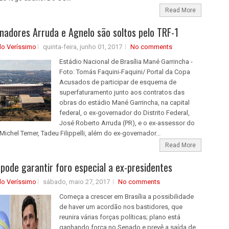
Read More
nadores Arruda e Agnelo são soltos pelo TRF-1
do Veríssimo
quinta-feira, junho 01, 2017
No comments
Estádio Nacional de Brasília Mané Garrincha -
Foto: Tomás Faquini-Faquini/ Portal da Copa
Acusados de participar de esquema de
superfaturamento junto aos contratos das
obras do estádio Mané Garrincha, na capital
federal, o ex-governador do Distrito Federal,
José Roberto Arruda (PR), e o ex-assessor do
Michel Temer, Tadeu Filippelli, além do ex-governador...
Read More
pode garantir foro especial a ex-presidentes
do Veríssimo
sábado, maio 27, 2017
No comments
Começa a crescer em Brasília a possibilidade
de haver um acordão nos bastidores, que
reunira várias forças políticas; plano está
ganhando força no Senado e prevê a saída de