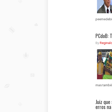
peemedebist
PCdoB: 
By
Reginal
mas também 
Juiz que
erros na