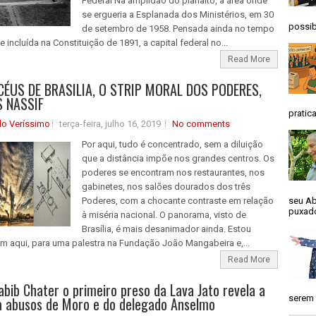
Federal Na amplidão do planalto, a área onde
se ergueria a Esplanada dos Ministérios, em 30
possib
de setembro de 1958. Pensada ainda no tempo
e incluída na Constituição de 1891, a capital federal no...
Read More
CÉUS DE BRASILIA, O STRIP MORAL DOS PODERES,
S NASSIF
pratica
do Veríssimo
terça-feira, julho 16, 2019
No comments
Por aqui, tudo é concentrado, sem a diluição
que a distância impõe nos grandes centros. Os
poderes se encontram nos restaurantes, nos
gabinetes, nos salões dourados dos três
Poderes, com a chocante contraste em relação
seu Ab
puxado
à miséria nacional. O panorama, visto de
Brasília, é mais desanimador ainda. Estou
m aqui, para uma palestra na Fundação João Mangabeira e,...
Read More
abib Chater o primeiro preso da Lava Jato revela a
serem 
 abusos de Moro e do delegado Anselmo