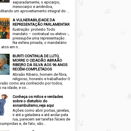
separadamente, o epicarpo,
mesocarpo e amêndoa,
ilitando um aproveitamento integral do ...
A VULNERABILIDADE DA
REPRESENTAÇÃO PARLAMENTAR
Ilustração: protesto Todo
mandato – contratual ou eletivo -,
pressupõe uma representação .
Na esfera privada, o mandatário
 atos em n...
BURITI CONTINUA DE LUTO,
MORRE O CIDADÃO ABRAÃO
RIBEIRO DA SILVA AOS 96 ANOS
RECÉM-COMPLETADOS
Abraão Ribeiro, homem de fibra,
religioso, honesto e trabalhador O
raão como era conhecido por todos,
 na idade, e co...
Conheça os mitos e verdades
sobre o disturbio do
sonambulismo,veja aqui
Ações como abrir portas, janelas,
ir até a geladeira e até andar pela
rua, parecem ser tarefas fáceis de
cumpridas e, de fato, são...