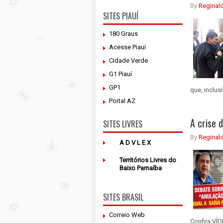
By
Reginal
SITES PIAUÍ
180 Graus
Acesse Piauí
Cidade Verde
G1 Piauí
GP1
que, inclus
Portal AZ
A crise 
SITES LIVRES
By
Reginal
A D V L E X
Territórios Livres do
Baixo Parnaíba
SITES BRASIL
Correio Web
Confira VÍD