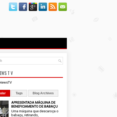
EWS T V
iNewsTV
ular
Tags
Blog Archives
APRESENTADA MÁQUINA DE
BENEFICIAMENTO DE BABAÇU
Uma máquina que descaroça o
babaçu, retirando,