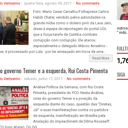
do Veríssimo
quarta-feira, agosto 09, 2017
No comments
Foto: Mario Cesar Carvalho/Folhapress Carlos
Habib Chater, vendido pelos autoridades na
grande mídia como o doleiro pivô da Lava Jato,
outros
disse à equipe de reportagem do portal UOL
“ indú..
que a força-tarefa de Curitiba combate
corrupção com corrupção. Ele atacou
especialmente o delegado Márcio Anselmo -
FULLT
ive, é processado por Lula - por ter ameaçado em troca de uma...
Read More
1,7
do governo Temer e a esquerda, Rui Costa Pimenta
SIGA
do Veríssimo
sábado, junho 17, 2017
No comments
Análise Política da Semana, com Rui Costa
Pimenta, presidente do PCO. Nesta Análise,
crise do governo Temer e a posição da
esquerda diante do caso, questão das "Diretas,
Já!" e suas manifestações contra os partidos
de esquerda, manifestação em Brasília pela
Anulação do impeachment de Dilma Rousseff.
EO logo abaixo: Do GG...