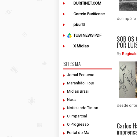
BURITINET.COM
Correio Buritiense
do Império 
pburiti
TUBI NEWS PDF
SOB OS 
POR LUI
X Mídias
By
Reginal
SITES MA
Jornal Pequeno
Maranhão Hoje
Mídias Brasil
Noca
desde onte
Notíciasde Timon
O Imparcial
Carlos H
O Progresso
imprensa
Portal do Ma