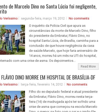
nto de Marcelo Dino no Santa Lúcia foi negligente,
rito
do Veríssimo
segunda-feira, março 19, 2012
No comments
O inquérito da Polícia Civil que apura as
circunstâncias da morte de Marcelo Dino, filho
do presidente da Embratur, Flávio Dino, no
hospital Santa Lúcia, de Brasília, caminha para a
conclusão de que houve negligência da casa
de saúde.Marcelo, que hoje faria aniversário de
14 anos, morreu há um mês na UTI do hospital,
internado com uma crise de asma. Os depoimentos...
Read More
E FLÁVIO DINO MORRE EM HOSPITAL DE BRASÍLIA-DF
do Veríssimo
terça-feira, fevereiro 14, 2012
No comments
Filho do ex-deputado federal e atual presidente
da Embratur, Flávio Dino, morreu nesta terça-
feira (14) de madrugada após ter sofrido uma
crise de asma que começou na escola.Marcelo
Dino, o menor, na foto com o pai e o irmão Ele