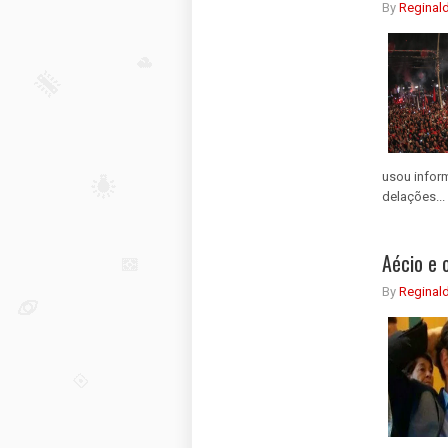
By
Reginal
usou infor
delações...
Aécio e 
By
Reginal