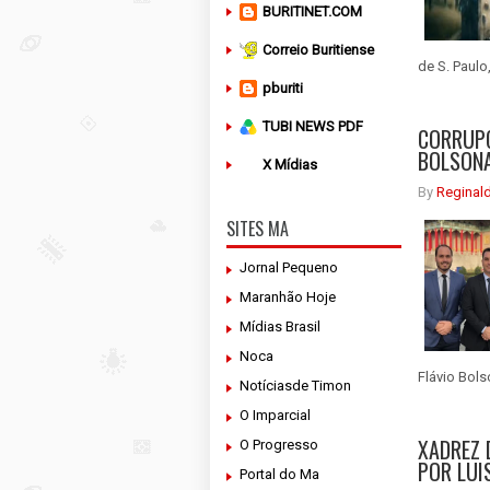
BURITINET.COM
Correio Buritiense
de S. Paulo
pburiti
TUBI NEWS PDF
CORRUPÇ
BOLSONA
X Mídias
By
Reginal
SITES MA
Jornal Pequeno
Maranhão Hoje
Mídias Brasil
Noca
Flávio Bols
Notíciasde Timon
O Imparcial
XADREZ 
O Progresso
POR LUI
Portal do Ma