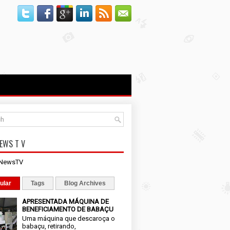
EWS T V
iNewsTV
ular
Tags
Blog Archives
APRESENTADA MÁQUINA DE
BENEFICIAMENTO DE BABAÇU
Uma máquina que descaroça o
babaçu, retirando,