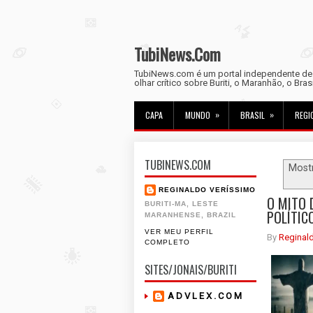
TubiNews.Com
TubiNews.com é um portal independente de n
olhar crítico sobre Buriti, o Maranhão, o Bra
»
»
CAPA
MUNDO
BRASIL
REGI
TUBINEWS.COM
Most
REGINALDO VERÍSSIMO
O MITO 
BURITI-MA, LESTE
POLÍTIC
MARANHENSE, BRAZIL
VER MEU PERFIL
By
Reginal
COMPLETO
SITES/JONAIS/BURITI
A D V L E X . C O M