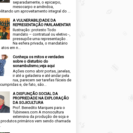
separadamente, o epicarpo,
mesocarpo e amêndoa,
ilitando um aproveitamento integral do ...
A VULNERABILIDADE DA
REPRESENTAÇÃO PARLAMENTAR
Ilustração: protesto Todo
mandato – contratual ou eletivo -,
pressupõe uma representação .
Na esfera privada, o mandatário
 atos em n...
Conheça os mitos e verdades
sobre o disturbio do
sonambulismo,veja aqui
Ações como abrir portas, janelas,
ir até a geladeira e até andar pela
rua, parecem ser tarefas fáceis de
cumpridas e, de fato, são...
A DISFUNÇÃO SOCIAL DA
PROPRIEDADE NA EXPLORAÇÃO
DA SOJICULTURA
Prof. Benedito Marques para o
Tubinews.com A monocultura
extensiva da produção de soja e
 produtos primários vem sendo chamada
.