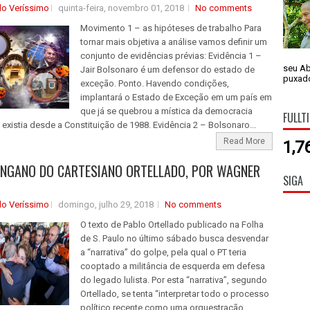
do Veríssimo
quinta-feira, novembro 01, 2018
No comments
Movimento 1 – as hipóteses de trabalho Para
tornar mais objetiva a análise vamos definir um
conjunto de evidências prévias: Evidência 1 –
seu Ab
Jair Bolsonaro é um defensor do estado de
puxado
exceção. Ponto. Havendo condições,
implantará o Estado de Exceção em um país em
que já se quebrou a mística da democracia
FULLT
 existia desde a Constituição de 1988. Evidência 2 – Bolsonaro...
Read More
1,7
NGANO DO CARTESIANO ORTELLADO, POR WAGNER
SIGA
do Veríssimo
domingo, julho 29, 2018
No comments
O texto de Pablo Ortellado publicado na Folha
de S. Paulo no último sábado busca desvendar
a “narrativa” do golpe, pela qual o PT teria
cooptado a militância de esquerda em defesa
do legado lulista. Por esta “narrativa”, segundo
Ortellado, se tenta “interpretar todo o processo
político recente como uma orquestração