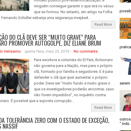
modelo político pós-redemocratização; e
ninguém consegue garantir o que virá no vácuo
possib
que se formou. No entanto, em artigo na Folha
, Fernando Schüller esbanja uma segurança invejável...
Read More
ÃO DO CLÃ DEVE SER “MUITO GRAVE” PARA
RO PROMOVER AUTOGOLPE, DIZ ELIANE BRUM
pratica
do Veríssimo
quinta-feira, maio 23, 2019
No comments
Para escritora e colunista do El País, Bolsonaro
não governa para a Nação, mas para o próprio
clã, formado por família e seguidores. E é para
defender o clã que quer aumentar o próprio
poder. Deve ser “muito fundo e muito grave o
serem 
que os investigadores poderão encontrar, caso
não forem impedidos”, no inquérito contra
onaro. É possível que a suposta corrupção...
Read More
DA TOLERÂNCIA ZERO COM O ESTADO DE EXCEÇÃO,
outros
“ indú..
S NASSIF