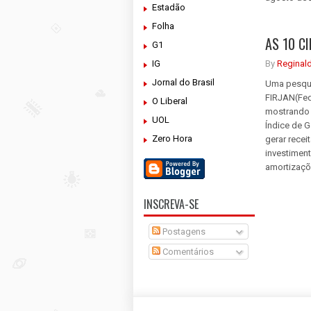
Estadão
Folha
AS 10 C
G1
IG
By
Reginal
Jornal do Brasil
Uma pesqui
FIRJAN(Fede
O Liberal
mostrando a
UOL
Índice de 
Zero Hora
gerar rece
investimen
amortizaçõe
INSCREVA-SE
Postagens
Comentários