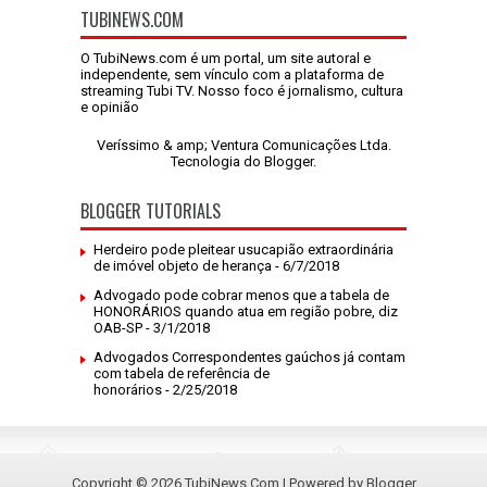
TUBINEWS.COM
O TubiNews.com é um portal, um site autoral e
independente, sem vínculo com a plataforma de
streaming Tubi TV. Nosso foco é jornalismo, cultura
e opinião
Veríssimo & amp; Ventura Comunicações Ltda.
Tecnologia do
Blogger
.
BLOGGER TUTORIALS
Herdeiro pode pleitear usucapião extraordinária
de imóvel objeto de herança
- 6/7/2018
Advogado pode cobrar menos que a tabela de
HONORÁRIOS quando atua em região pobre, diz
OAB-SP
- 3/1/2018
Advogados Correspondentes gaúchos já contam
com tabela de referência de
honorários
- 2/25/2018
Copyright ©
2026
TubiNews.Com
| Powered by
Blogger