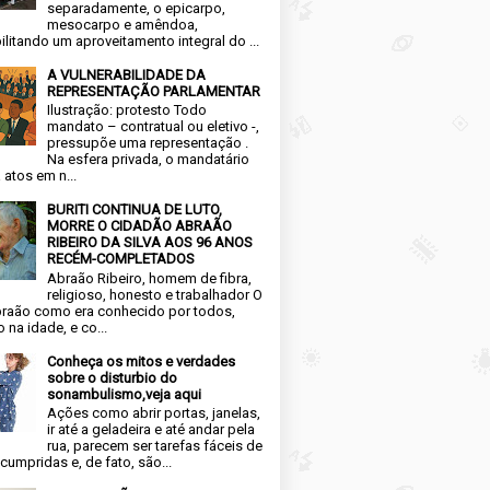
separadamente, o epicarpo,
mesocarpo e amêndoa,
ilitando um aproveitamento integral do ...
A VULNERABILIDADE DA
REPRESENTAÇÃO PARLAMENTAR
Ilustração: protesto Todo
mandato – contratual ou eletivo -,
pressupõe uma representação .
Na esfera privada, o mandatário
 atos em n...
BURITI CONTINUA DE LUTO,
MORRE O CIDADÃO ABRAÃO
RIBEIRO DA SILVA AOS 96 ANOS
RECÉM-COMPLETADOS
Abraão Ribeiro, homem de fibra,
religioso, honesto e trabalhador O
raão como era conhecido por todos,
 na idade, e co...
Conheça os mitos e verdades
sobre o disturbio do
sonambulismo,veja aqui
Ações como abrir portas, janelas,
ir até a geladeira e até andar pela
rua, parecem ser tarefas fáceis de
cumpridas e, de fato, são...