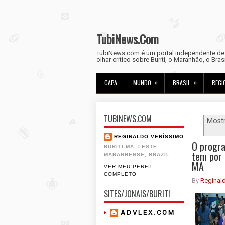
TubiNews.Com
TubiNews.com é um portal independente de n
olhar crítico sobre Buriti, o Maranhão, o Bra
»
»
CAPA
MUNDO
BRASIL
REGI
TUBINEWS.COM
Most
REGINALDO VERÍSSIMO
O progra
BURITI-MA, LESTE
tem por 
MARANHENSE, BRAZIL
MA
VER MEU PERFIL
COMPLETO
By
Reginal
SITES/JONAIS/BURITI
A D V L E X . C O M