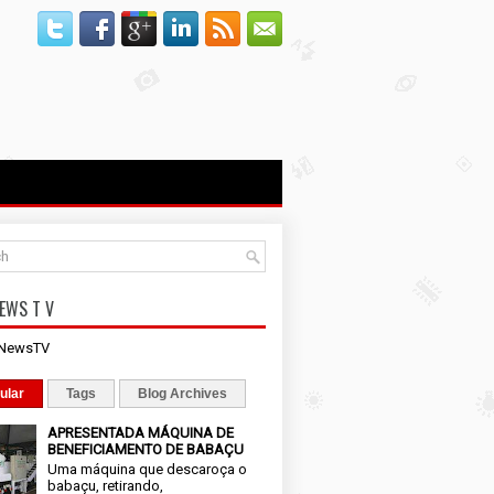
EWS T V
iNewsTV
ular
Tags
Blog Archives
APRESENTADA MÁQUINA DE
BENEFICIAMENTO DE BABAÇU
Uma máquina que descaroça o
babaçu, retirando,