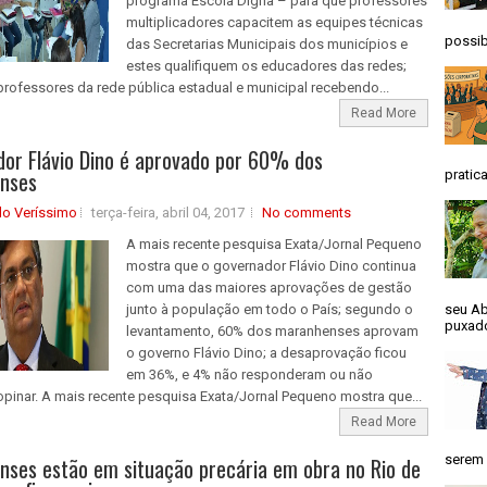
programa Escola Digna – para que professores
multiplicadores capacitem as equipes técnicas
possib
das Secretarias Municipais dos municípios e
estes qualifiquem os educadores das redes;
professores da rede pública estadual e municipal recebendo...
Read More
or Flávio Dino é aprovado por 60% dos
nses
pratica
do Veríssimo
terça-feira, abril 04, 2017
No comments
A mais recente pesquisa Exata/Jornal Pequeno
mostra que o governador Flávio Dino continua
com uma das maiores aprovações de gestão
junto à população em todo o País; segundo o
seu Ab
puxado
levantamento, 60% dos maranhenses aprovam
o governo Flávio Dino; a desaprovação ficou
em 36%, e 4% não responderam ou não
pinar. A mais recente pesquisa Exata/Jornal Pequeno mostra que...
Read More
serem 
ses estão em situação precária em obra no Rio de