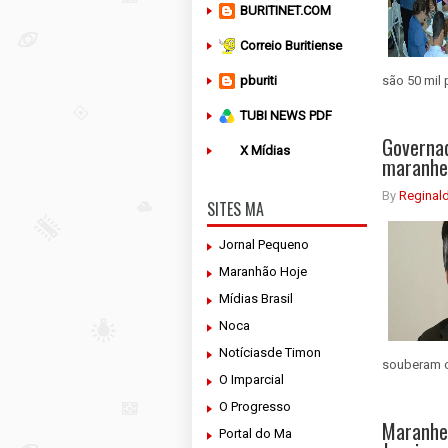
BURITINET.COM
Correio Buritiense
pburiti
são 50 mil 
TUBI NEWS PDF
Governad
X Mídias
maranhe
By
Reginal
SITES MA
Jornal Pequeno
Maranhão Hoje
Mídias Brasil
Noca
Notíciasde Timon
souberam o
O Imparcial
O Progresso
Maranhen
Portal do Ma