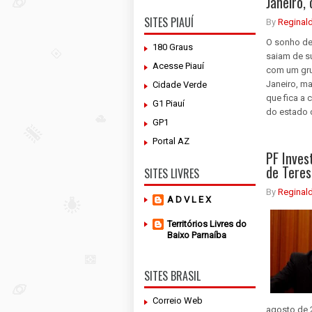
Janeiro, 
SITES PIAUÍ
By
Reginal
O sonho de
180 Graus
saiam de s
Acesse Piauí
com um gru
Janeiro, m
Cidade Verde
que fica a 
G1 Piauí
do estado 
GP1
Portal AZ
PF Inves
de Teres
SITES LIVRES
By
Reginal
A D V L E X
Territórios Livres do
Baixo Parnaíba
SITES BRASIL
Correio Web
agosto de 