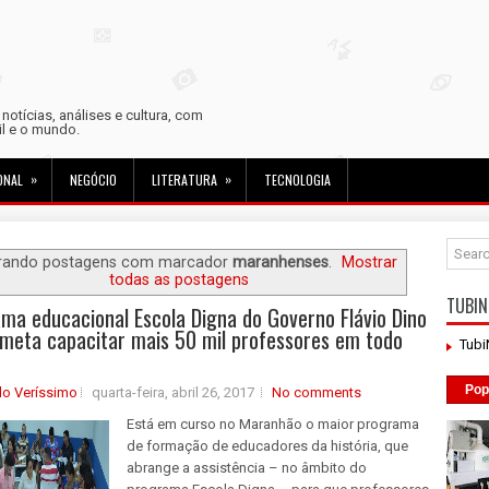
otícias, análises e cultura, com
sil e o mundo.
»
»
ONAL
NEGÓCIO
LITERATURA
TECNOLOGIA
rando postagens com marcador
maranhenses
.
Mostrar
todas as postagens
TUBIN
ma educacional Escola Digna do Governo Flávio Dino
meta capacitar mais 50 mil professores em todo
Tub
Pop
do Veríssimo
quarta-feira, abril 26, 2017
No comments
Está em curso no Maranhão o maior programa
de formação de educadores da história, que
abrange a assistência – no âmbito do