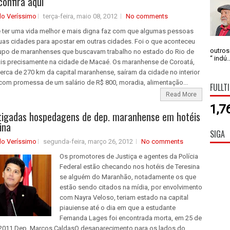
confira aqui
do Veríssimo
terça-feira, maio 08, 2012
No comments
 ter uma vida melhor e mais digna faz com que algumas pessoas
uas cidades para apostar em outras cidades. Foi o que aconteceu
outros
po de maranhenses que buscavam trabalho no estado do Rio de
“ indú..
ais precisamente na cidade de Macaé. Os maranhense de Coroatá,
cerca de 270 km da capital maranhense, saíram da cidade no interior
com promessa de um salário de R$ 800, moradia, alimentação...
FULLT
Read More
1,7
tigadas hospedagens de dep. maranhense em hotéis
ina
SIGA
do Veríssimo
segunda-feira, março 26, 2012
No comments
Os promotores de Justiça e agentes da Polícia
Federal estão checando nos hotéis de Teresina
se alguém do Maranhão, notadamente os que
estão sendo citados na mídia, por envolvimento
com Nayra Veloso, teriam estado na capital
piauiense até o dia em que a estudante
Fernanda Lages foi encontrada morta, em 25 de
2011.Dep. Marcos CaldasO desaparecimento para os lados do...